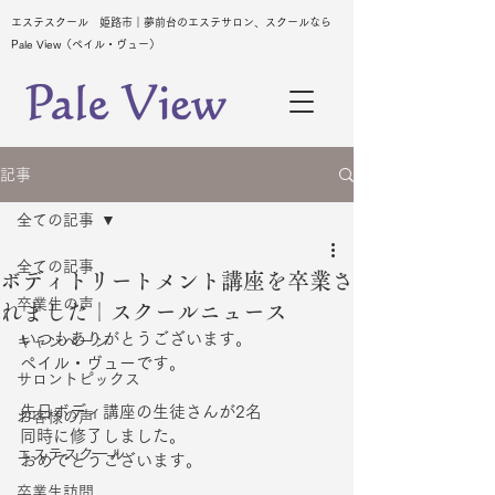
エステスクール 姫路市｜夢前台のエステサロン、スクールなら
Pale View（ペイル・ヴュー）
記事
全ての記事
全ての記事
ボディトリートメント講座を卒業さ
卒業生の声
れました｜スクールニュース
いつもありがとうございます。
キャンペーン
ペイル・ヴューです。
サロントピックス
先日ボディ講座の生徒さんが2名
お客様の声
同時に修了しました。
エステスクール
おめでとうございます。
卒業生訪問