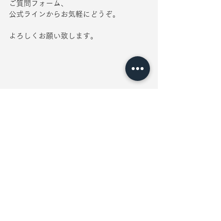
ご質問フォーム、
公式ラインからお気軽にどうぞ。
よろしくお願い致します。
ご質問・体験申し込みはこちらのページのフォームで
エステスクール　姫路市｜夢前台のエス
テサロン、スクールなら
Pale View（ペイル・ヴュー）
独立開業
卒業
ボディトリートメント講座
ディプロマ授与
技術習得
スキルアップ