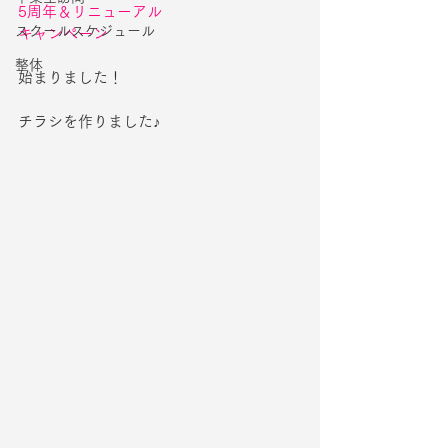
5周年＆リニューアル
スクールスケジュール
キャンペーン
整体
始まりました！
チラシを作りました♪