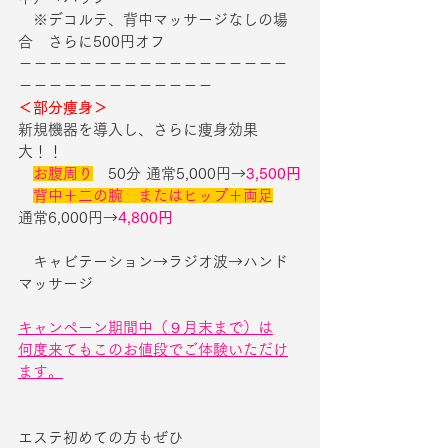
　※デコルテ、背中マッサージなしの場
合　さらに500円オフ
－－－－－－－－－－－－－－－－－－
－－－－－－－－－－－－－
＜部分痩身＞
新規機器を導入し、さらに痩身効果
大！！
お腹周り
　50分 通常5,000円→
3,500円
背中＋二の腕　またはヒップ＋両足
通常6,000円→
4,800円
　キャビテーション→ラジオ波→ハンド
マッサージ
キャンペーン期間中（９月末まで）は
何度来てもこのお値段でご体験いただけ
ます。
エステ初めての方もぜひ