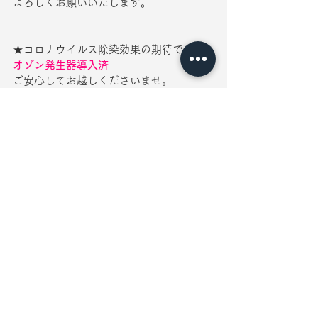
よろしくお願いいたします。
★コロナウイルス除染効果の期待できる
オゾン発生器導入済
ご安心してお越しくださいませ。
エステスクール　姫路市｜夢前台のエス
テサロン、スクールなら
Pale View（ペイル・ヴュー）
キャンペーン
すべて表示
最新記事