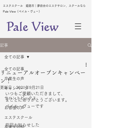
エステスクール 姫路市｜夢前台のエステサロン、スクールなら
Pale View（ペイル・ヴュー）
記事
全ての記事
全ての記事
リニューアルオープンキャンペー
卒業生の声
ン！
更新日：
2021年9月21日
キャンペーン
いつもご愛顧いただきまして、
サロントピックス
まことにありがとうございます。
ペイル・ヴューです
お客様の声
エステスクール
前回お知らせした
卒業生訪問