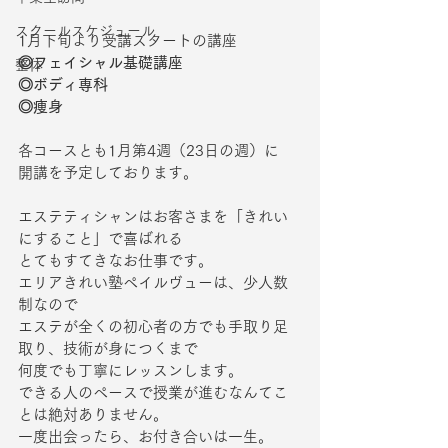
スクールスケジュール
1月下旬より受講スタートの講座
◎フェイシャル基礎講座
整体
◎ボディ専科
◎痩身
各コースとも1月第4週（23日の週）に
開講を予定しております。
エステティシャンはお客さまを「きれい
にすること」で喜ばれる
とてもすてきなお仕事です。
エリアきれい塾ペイルヴューは、少人数
制なので
エステが全くの初心者の方でも手取り足
取り、技術が身につくまで
何度でも丁寧にレッスンします。
できる人のペースで授業が進むなんてこ
とは絶対ありません。
一度出会ったら、お付き合いは一生。