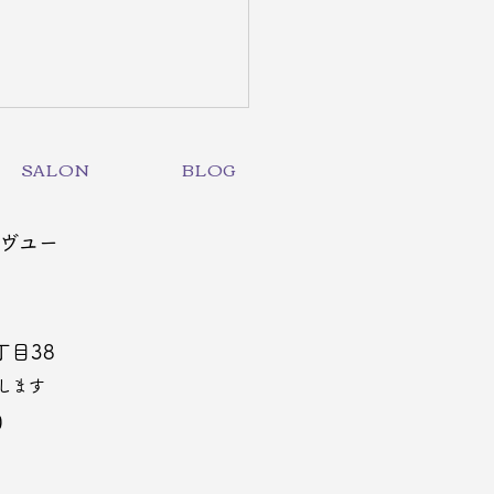
SALON
BLOG
ヴユー
と膵の関係｜サロントピ
丁目38
ス
します
0