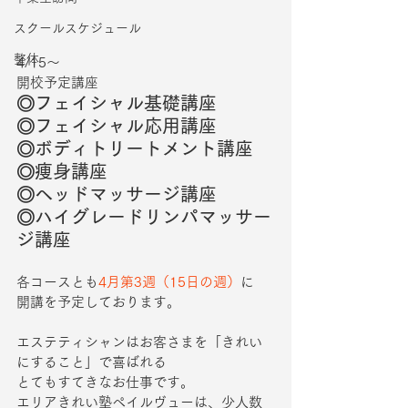
スクールスケジュール
整体
4/15～
開校予定講座
◎フェイシャル基礎講座
◎フェイシャル応用講座
◎ボディトリートメント講座
◎痩身講座
◎ヘッドマッサージ講座
◎ハイグレードリンパマッサー
ジ講座
各コースとも
4月第3週（15日の週）
に
開講を予定しております。
エステティシャンはお客さまを「きれい
にすること」で喜ばれる
とてもすてきなお仕事です。
エリアきれい塾ペイルヴューは、少人数