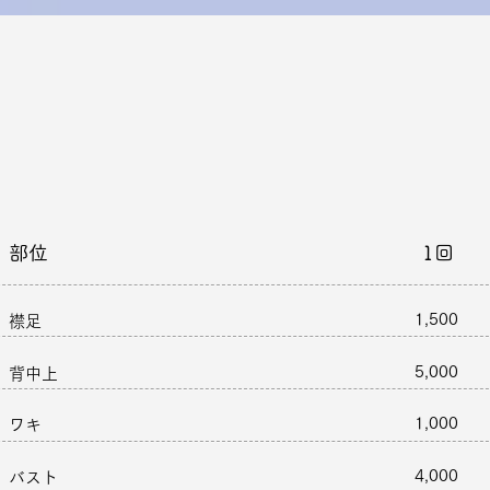
料金
PRICE
部位 1回
1,500
​襟足
5,000
背中上
1,000
ワキ
4,000
バスト