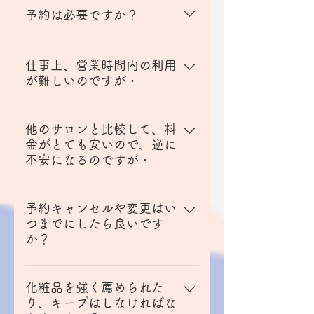
すが、脱毛や痩身はお得な継続プ
予約は必要ですか？
ランもございます。 お客様のご希
望に合わせてお選びください。
スムーズにご案内できるように完
全予約としております。 ホットペ
仕事上、営業時間内の利用
が難しいのですが・
ッパービューティ、お電話、また
は当サイトより事前のご予約をお
まずはお問い合せください。夜勤
願いしております。当日のご予約
明けの方もいらっしゃいますの
他のサロンと比較して、料
も可能な場合がございますのでお
金がとても安いので、逆に
で、朝８時前ご予約も承っており
電話にてお気軽にお問合せくださ
不安になるのですが・
ます。できるだけお客さまのご都
い。
合に合わせて対応させていただい
特に理由はございませんが、あえ
ております。 但し、サロンの都合
て選ぶならば「エステをもっとた
予約キャンセルや変更はい
により、お受けできない場合もご
つまでにしたら良いです
くさんの人に楽しんでもらいた
ざいますので、ご了承ください。
か？
い」というペイル・ヴューの想い
をエステ料金で表していると思っ
施術当日、前日のキャンセルは原
ていただけると嬉しいです。 「安
則ＮＧですが、体調不良などやむ
化粧品を強く薦められた
かろう悪かろう」は最悪ですが、
り、キープはしなければな
をえない事情も ございますので、
「高かろう良かろう」よりも「安