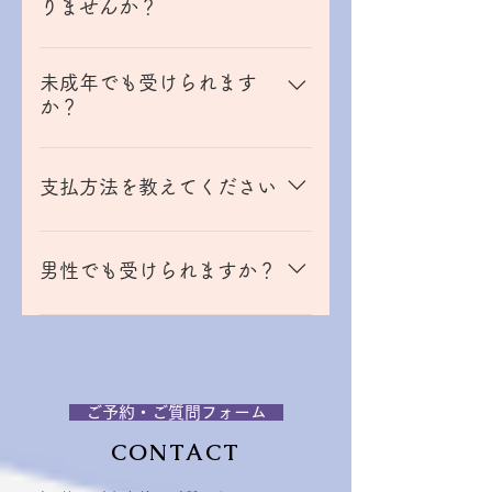
りませんか？
前もってご連絡いただきますよ
かろう、良かろう」が最高のお客
う、お願い申し上げます。
様満足だというのがペイル・ヴュ
お客様のお肌に合わせたホームケ
ーの信念です。 優れたハンドテク
アのアドバイスをさせていただく
未成年でも受けられます
ニックと最新のエステ機器の融合
か？
ことはありますが、 キープ制や強
した結果のでるエステを是非一度
引なお薦めは一切ございませんの
ご体験ください。
はい、未成年の方でもご相談の
でご安心ください。
上、施術できるメニューがござい
支払方法を教えてください
ます。ただし、回数券のご購入の
際には、親御さんの同意書をいた
現金払いのみ、対応しておりま
だいております。
す。
男性でも受けられますか？
旦那さまとのご来店など、ご紹介
いただいた方のみご来店いただい
ております。新規の男性のお客様
はお断りしております。
​ ご予約・ご質問フォーム
CONTACT