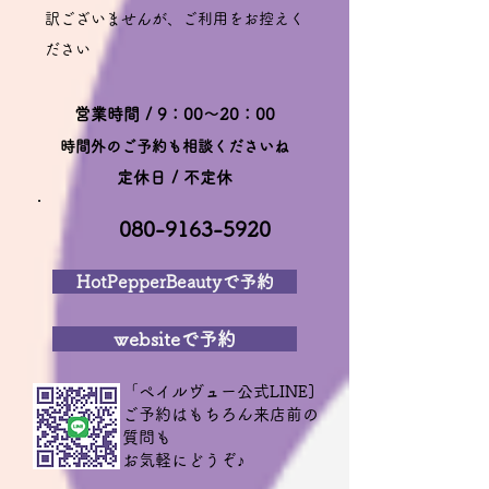
訳ございませんが、ご利用をお控えく
ださい
営業時間 / 9：00～20：00
時間外のご予約も相談くださいね
定休日 / 不定休
080-9163-5920
HotPepperBeautyで予約
websiteで予約
「ペイルヴュー公式LINE]
ご予約はもちろん来店前の
質問も
​お気軽にどうぞ♪